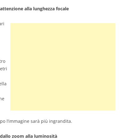
 attenzione alla lunghezza focale
ari
a
tro
etri
ella
che
,
mpo l’immagine sarà più ingrandita.
 dallo zoom alla luminosità