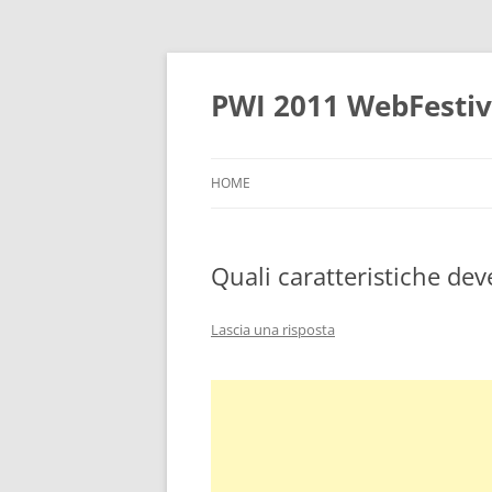
Vai
al
contenuto
PWI 2011 WebFestiva
HOME
Quali caratteristiche de
Lascia una risposta