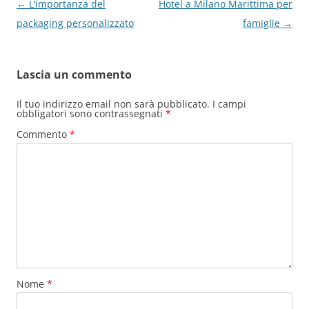
Navigazione
←
L’importanza del
Hotel a Milano Marittima per
articolo
packaging personalizzato
famiglie
→
Lascia un commento
Il tuo indirizzo email non sarà pubblicato.
I campi
obbligatori sono contrassegnati
*
Commento
*
Nome
*